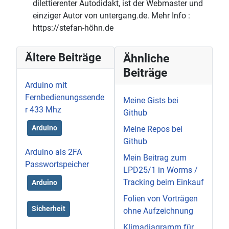
dilettierenter Autodidakt, ist der Webmaster und
einziger Autor von untergang.de. Mehr Info :
https://stefan-höhn.de
Ältere Beiträge
Ähnliche
Beiträge
Arduino mit
Fernbedienungssende
Meine Gists bei
r 433 Mhz
Github
Arduino
Meine Repos bei
Github
Arduino als 2FA
Mein Beitrag zum
Passwortspeicher
LPD25/1 in Worms /
Tracking beim Einkauf
Arduino
Folien von Vorträgen
Sicherheit
ohne Aufzeichnung
Klimadiagramm für