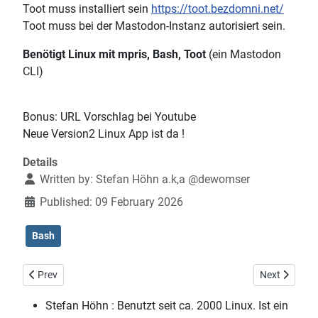
Toot muss installiert sein
https://toot.bezdomni.net/
Toot muss bei der Mastodon-Instanz autorisiert sein.
Benötigt Linux mit mpris, Bash, Toot
(ein Mastodon
CLI)
Bonus: URL Vorschlag bei Youtube
Neue Version2 Linux App ist da !
Details
Written by:
Stefan Höhn a.k,a @dewomser
Published: 09 February 2026
Bash
Previous article: Der Mastodon Link Button
Next article:
Prev
Next
Stefan Höhn :
Benutzt seit ca. 2000 Linux. Ist ein