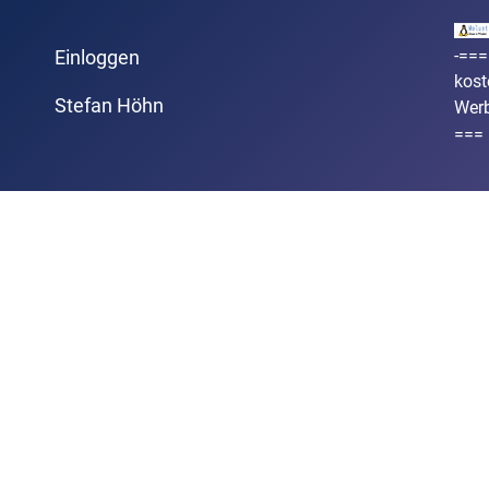
-===
Einloggen
kost
Stefan Höhn
Wer
===