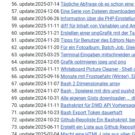
update:2025-07-14
Tägliche Abfrage ob es schon eine
update:2024-12-06
Eine Serie von Dateien downloaden
update:2025-06-26
Information über die PHP-Einstellu
update:2025-11-11
diff für Inhalt von Variablen und Ar
update:2025-11-21
Erstellen einer pngGrafik mit der T
update:2024-11-20
Tipps für Benutzer des Editors N
update:2024-11-20
Für ein Fotoalbum. Batch-Job. Gleic
update:2025-03-25
Terminal-Eingaben mitschneiden u
update:2024-12-05
Grafik optimieren jpeg und png
update:2024-11-11
Whiteboard Picture Cleaner - Shell 
update:2025-09-16
Monate mit Frostgefahr (Winter). E
update:2024-11-07
Bash 2 Dimensionales array
update:2024-11-07
Bash : Spielerei mit dirs und push
update:2024-10-31
Alle eigenen Gists downloaden … di
update:2024-11-11
Bashskript für DWD API Vorhersage
update:2024-10-23
Bash Export Token dauerhaft
update:2024-10-22
Github-Repoliste Ein Bashskript, be
update:2025-06-11
Erstellt ein Liste aus Github Repos
update:2025-02-04
Macht eine HTML-Liste aus allen G