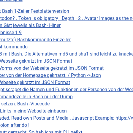
Bash 1-Zeiler Festplattenversion
don? . Token is obligatory . Depth =2 . Avatar Images as the 
 Gist jeweils als Bash-1-liner
ebnisse 1-9
l benutzte) Bashkommando Einzeiler
 Bashkommando
mit Bash. Die Alternativen md5 und sha1 sind leicht zu knacke
 Webseite gekratzt im JSON Format
 Worms von der Webseite gekratzt im JSON Format
ker von der Homepage gekrratzt. / Python ->Json
Webseite gekratzt im JSON Format
ipt scrapet die Namen und Funktionen der Personen von der Webs
mmandozeile in Bash nur der Dump
w setzen. Bash -Vibecode
Links in eine Webseite einbauen
eded, Read own Posts and Media , Javascript Example: https
olon after do !
putt gemacht. So hab ichs mit CLI gefixt