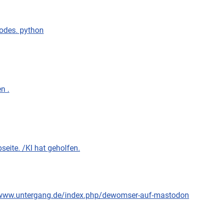
nodes. python
n .
eite. /KI hat geholfen.
://www.untergang.de/index.php/dewomser-auf-mastodon