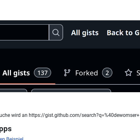
(Suche wird an https://gist.github.com/search?q=%40dewomser+
ipps
n Beispiel,