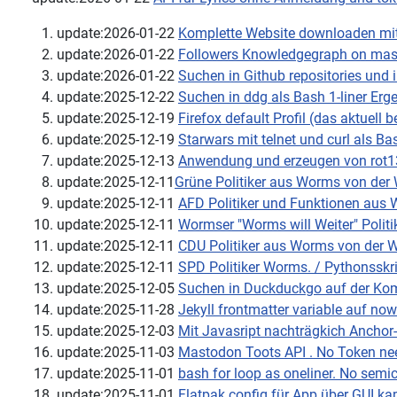
update:2026-01-22
Komplette Website downloaden mit 
update:2026-01-22
Followers Knowledgegraph on masto
update:2026-01-22
Suchen in Github repositories und in
update:2025-12-22
Suchen in ddg als Bash 1-liner Erg
update:2025-12-19
Firefox default Profil (das aktuel
update:2025-12-19
Starwars mit telnet und curl als
update:2025-12-13
Anwendung und erzeugen von rot13 
update:2025-12-11
Grüne Politiker aus Worms von der
update:2025-12-11
AFD Politiker und Funktionen aus
update:2025-12-11
Wormser "Worms will Weiter" Politi
update:2025-12-11
CDU Politiker aus Worms von der 
update:2025-12-11
SPD Politiker Worms. / Pythonsskr
update:2025-12-05
Suchen in Duckduckgo auf der Ko
update:2025-11-28
Jekyll frontmatter variable auf no
update:2025-12-03
Mit Javasript nachträgkich Anchor-
update:2025-11-03
Mastodon Toots API . No Token ne
update:2025-11-01
bash for loop as oneliner. No semic
update:2025-11-01
Flatpak config für App über GUI ka