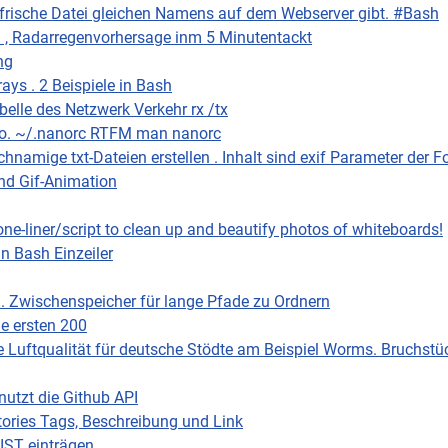
 frische Datei gleichen Namens auf dem Webserver gibt. #Bash
 , Radarregenvorhersage inm 5 Minutentackt
ng
rays . 2 Beispiele in Bash
abelle des Netzwerk Verkehr rx /tx
ano. ~/.nanorc RTFM man nanorc
hnamige txt-Dateien erstellen . Inhalt sind exif Parameter der F
nd Gif-Animation
one-liner/script to clean up and beautify photos of whiteboards!
in Bash Einzeiler
d . Zwischenspeicher für lange Pfade zu Ordnern
e ersten 200
 Luftqualität für deutsche Stödte am Beispiel Worms. Bruchstüc
nutzt die Github API
itories Tags, Beschreibung und Link
IST einträgen