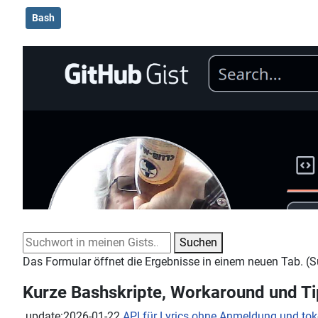
Bash
Suchwort
Suchen
Das Formular öffnet die Ergebnisse in einem neuen Tab. 
Kurze Bashskripte, Workaround und T
update:2026-01-22
API für Lyrics ohne Anmeldung und toke