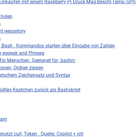
inkaufen mit einem Raspberry Pi Druck,Mag,Beschl,Temp,,GPS
 holen
m
git repository
m
in Bash . Kommandos starten über Eingabe von Zahlen
h espeak and ffmpeg
ür Menschen. Geeignet für .bashrc
klonen, Ordner zippen
deutschem Zeichensatz und Syntax
ülltes Kästchen zurück als Bashskript
cam
utzt curl, Token . Quelle: Copilot + ich