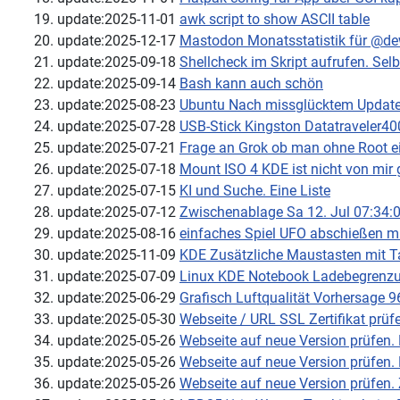
update:2025-11-01
awk script to show ASCII table
update:2025-12-17
Mastodon Monatsstatistik für @d
update:2025-09-18
Shellcheck im Skript aufrufen. Sel
update:2025-09-14
Bash kann auch schön
update:2025-08-23
Ubuntu Nach missglücktem Update i
update:2025-07-28
USB-Stick Kingston Datatraveler
update:2025-07-21
Frage an Grok ob man ohne Root ein
update:2025-07-18
Mount ISO 4 KDE ist nicht von mir ge
update:2025-07-15
KI und Suche. Eine Liste
update:2025-07-12
Zwischenablage Sa 12. Jul 07:34
update:2025-08-16
einfaches Spiel UFO abschießen mi
update:2025-11-09
KDE Zusätzliche Maustasten mit Ta
update:2025-07-09
Linux KDE Notebook Ladebegrenz
update:2025-06-29
Grafisch Luftqualität Vorhersage
update:2025-05-30
Webseite / URL SSL Zertifikat prüf
update:2025-05-26
Webseite auf neue Version prüfen.
update:2025-05-26
Webseite auf neue Version prüfen.
update:2025-05-26
Webseite auf neue Version prüfen. 