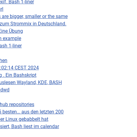
xif. Bash 1-liner
rl
 are bigger, smaller or the same
 zum Strommix in Deutschland.
Eine Übung
An example
sh 1-liner
chen
0:02:14 CEST 2024
 . Ein Bashskript
auslesen Wayland, KDE, BASH
d dwd
ithub repositories
 besten… aus den letzten 200
 Linux gebabbelt hat
ert, Bash liest im calendar