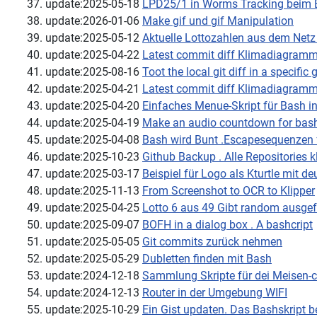
update:2025-05-18
LPD25/1 in Worms Tracking beim E
update:2026-01-06
Make gif und gif Manipulation
update:2025-05-12
Aktuelle Lottozahlen aus dem Netz
update:2025-04-22
Latest commit diff Klimadiagram
update:2025-08-16
Toot the local git diff in a specific 
update:2025-04-21
Latest commit diff Klimadiagram
update:2025-04-20
Einfaches Menue-Skript für Bash 
update:2025-04-19
Make an audio countdown for bas
update:2025-04-08
Bash wird Bunt .Escapesequenzen f
update:2025-10-23
Github Backup . Alle Repositories 
update:2025-03-17
Beispiel für Logo als Kturtle mit 
update:2025-11-13
From Screenshot to OCR to Klipper
update:2025-04-25
Lotto 6 aus 49 Gibt random ausgef
update:2025-09-07
BOFH in a dialog box . A bashcript
update:2025-05-05
Git commits zurück nehmen
update:2025-05-29
Dubletten finden mit Bash
update:2024-12-18
Sammlung Skripte für dei Meisen-
update:2024-12-13
Router in der Umgebung WIFI
update:2025-10-29
Ein Gist updaten. Das Bashskript ben