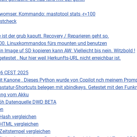
ewomser. Kommando: mastotool stats -r=100
bstcheck
st der grub kaputt. Recovery / Reparieren geht so.
4000. Linuxkommandos fürs mounten und benutzen
 Image uf SD kopieren kann AW: Vielleicht bis nein. Witzbold !
testet . Nur hier weil Herkunfts-URL nicht erreichbar ist.
:06 CEST 2025
t Kanone . Dieses Python wurde von Copilot nch meinem Prompt
statur-Shortcuts belegen mit xbindkeys. Getestet mit den Fun
ung vom Akku
 96h Datenquelle DWD BETA
en
 Hash vergleichen
 HTML vergleichen
Zeitstempel vergleichen