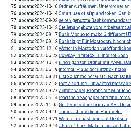
update:2024-10-18
Ordner Aufräumen. Unterordner anle
update:2024-10-14
Smart use of sftp and token, Can 
update:2025-09-02
selten genutzte Bashkommandos: fac
update:2025-10-12
Stellenangebote vom Arbeitsamt als
update:2024-09-17
Bash Menue to make 6 different UT
update:2024-09-12
Bashskript Für Mastodon. Nachricht
update:2025-12-16
Wetter in Mastodon veröffentliche
update:2025-06-22
Cowsay in firefox. 1-liner for Bash
update:2024-10-14
Einen ganzen Ordner mit YAML-Date
update:2025-06-19
Internet IP aus der Fritzbox holen
update:2025-08-31
Liste aller meiner Gists. Nach Datu
update:2025-07-18
toot a fortune . unwanted messag
update:2024-08-27
Zeitmanager, Prompt mit Minutenc
update:2025-05-14
read the newspaper and find items 
update:2025-11-05
Get temperature from an API. Decide
update:2024-09-10
Journalctl nützliche Parameter
update:2024-08-21
Wordle für bash und auf Deutsch
update:2024-08-14
#Bash 1-liner. Make a List and afte