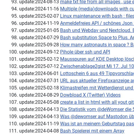
update:2024-08-13
make txt file from all images , use e
update:2024-11-16
Multiple (media)downloads with cu
update:2025-02-07
Linux maintenance with bash : files
update:2024-11-19
Anmeldefreies API / schönes Json
update:2025-01-05
Bash und Webdav und Nextcloud. 
update:2024-07-29
Bash substitution Space to Plus. 
update:2025-09-28
How many astronauts in space ? Ba
update:2024-09-12
Pihole über ssh und API
update:2025-02-12
Mausspuren auf KDE Desktop lös
update:2025-07-12
Zwischenablage2gist Mi 17. Jul 1
update:2024-06-01
Lottoschein 6 aus 49 Tippvorschlag
update:2024-07-31
URL aus aktueller Firefoxanzeige 
update:2025-02-18
Klimastreifen mit Wetterdienst un
update:2024-08-29
Dowbload X (Twitter) Videos
update:2024-05-08
create a list in html with all yout g
update:2024-04-13
Die Statistik vom @deWomser die 5
update:2024-04-13
Was @dewomser auf Mastodon über
update:2024-11-19
Was ist an meinem Geburtstag passi
update:2024-04-08
Bash Spielerei mit einem Array