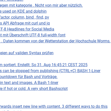
gen mit kategorie . Nicht von mir aber nützlich.
be used on KDE and dolphin
tor, column, bind , find, pv
 API Abfrage mit curl und jq
F-8 Headlines for Social Media
 mit Überschrift UTF-8 full-width font
n . Daten kommen von der Wetterstation der Hochschule Worms.
ien auf validen Syntax prüfen
m sortiert. Erstellt: So 31. Aug 16:45:21 CEST 2025
es can be stopped from publishing (CTRL+C) BASH 1-Liner
ountdown für Bash und Vorträge.
in text and images. A Bash 1-liner
 if hot or cold. A very short Bashscript
rwards insert new line with content. 3 different ways to do this