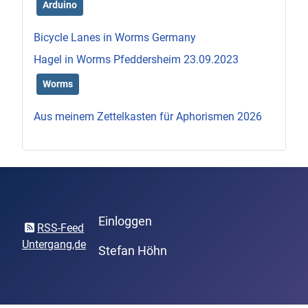
Arduino
Bicycle Lanes in Worms Germany
Hagel in Worms Pfeddersheim 23.09.2023
Worms
Aus meinem Zettelkasten für Aphorismen 2026
Einloggen
RSS-Feed
Untergang,de
Stefan Höhn