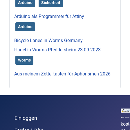
Arduino
Sicherheit
Arduino als Programmer für Attiny
Arduino
Bicycle Lanes in Worms Germany
Hagel in Worms Pfeddersheim 23.09.2023
Worms
Aus meinem Zettelkasten für Aphorismen 2026
-===
Einloggen
kost