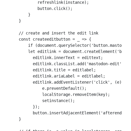
            refreshlink(instance);

            button.click();

        }

    }

    // create and insert the edit link

    const createeditbutton = _ => {

        if (document.querySelector('button.mastodon-
        let editlink = document.createElement('butto
          editlink.innerText = edittext;

          editlink.classList.add('mastodon-edit');

          editlink.title = editlabel;

          editlink.ariaLabel = editlabel;

          editlink.addEventListener('click', (e) => 
              e.preventDefault();

              localStorage.removeItem(key);

              setinstance();

          });

          button.insertAdjacentElement('afterend', e
    }
