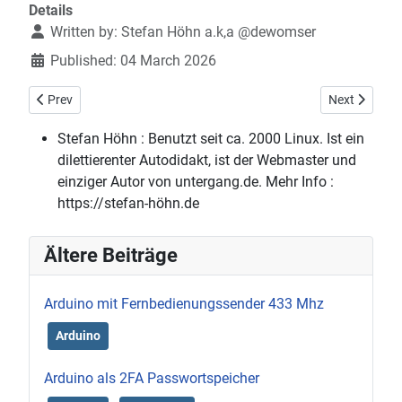
Details
Written by:
Stefan Höhn a.k,a @dewomser
Published: 04 March 2026
Previous article: Hagel in Worms Pfeddersheim 23.09.2023
Next article: 
Prev
Next
Stefan Höhn :
Benutzt seit ca. 2000 Linux. Ist ein
dilettierenter Autodidakt, ist der Webmaster und
einziger Autor von untergang.de. Mehr Info :
https://stefan-höhn.de
Ältere Beiträge
Arduino mit Fernbedienungssender 433 Mhz
Arduino
Arduino als 2FA Passwortspeicher