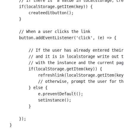
    // if there is  a value in localstorage, create 
    if(localStorage.getItem(key)) {

        createeditbutton();

    }  

    // When a user clicks the link

    button.addEventListener('click', (e) => {

        // If the user has already entered their ins
        // and it is in localstorage write out the l
        // with the instance and the current page ti
        if(localStorage.getItem(key)) {

            refreshlink(localStorage.getItem(key));

            // otherwise, prompt the user for their 
        } else {

            e.preventDefault();

            setinstance();

        }

    });
