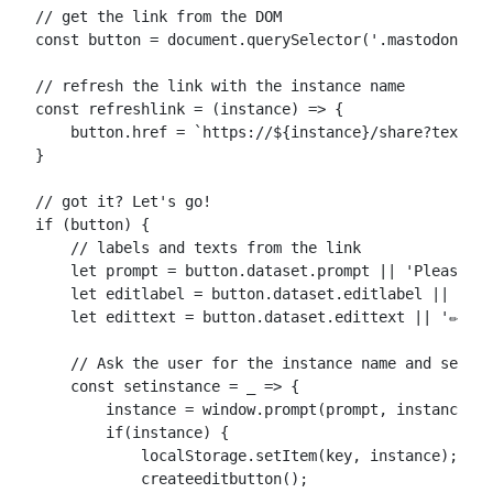
// get the link from the DOM

const button = document.querySelector('.mastodon-sha
// refresh the link with the instance name

const refreshlink = (instance) => {

    button.href = `https://${instance}/share?text=${
}

// got it? Let's go! 

if (button) {

    // labels and texts from the link

    let prompt = button.dataset.prompt || 'Please te
    let editlabel = button.dataset.editlabel || 'Edi
    let edittext = button.dataset.edittext || '✏️';

    // Ask the user for the instance name and set it
    const setinstance = _ => {

        instance = window.prompt(prompt, instance);

        if(instance) {

            localStorage.setItem(key, instance);

            createeditbutton();
