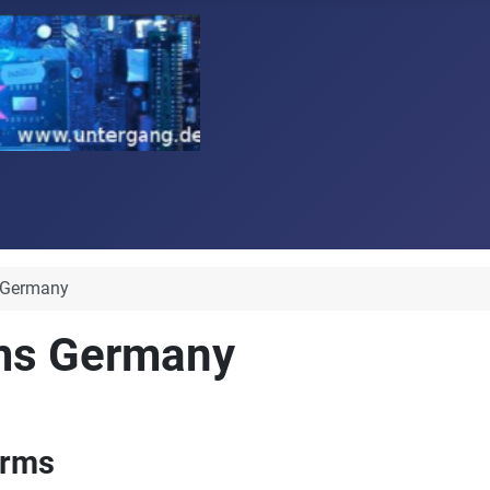
s Germany
rms Germany
orms