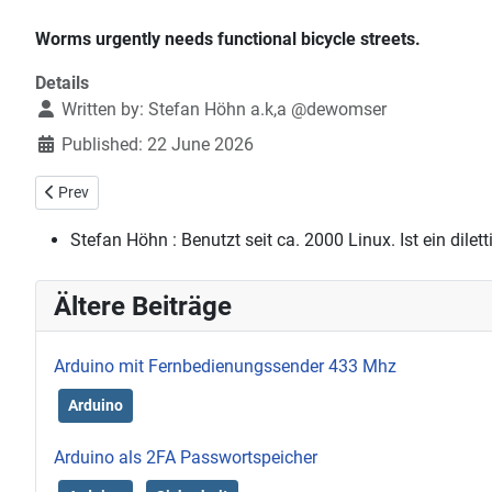
Worms urgently needs functional bicycle streets.
Details
Written by:
Stefan Höhn a.k,a @dewomser
Published: 22 June 2026
Previous article: Arduino als Programmer für Attiny
Prev
Stefan Höhn :
Benutzt seit ca. 2000 Linux. Ist ein dile
Ältere Beiträge
Arduino mit Fernbedienungssender 433 Mhz
Arduino
Arduino als 2FA Passwortspeicher