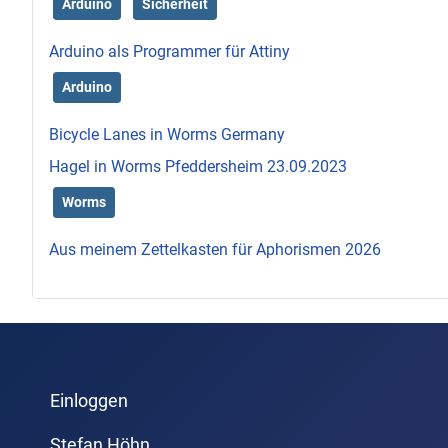
Arduino
Sicherheit
Arduino als Programmer für Attiny
Arduino
Bicycle Lanes in Worms Germany
Hagel in Worms Pfeddersheim 23.09.2023
Worms
Aus meinem Zettelkasten für Aphorismen 2026
Einloggen
Stefan Höhn