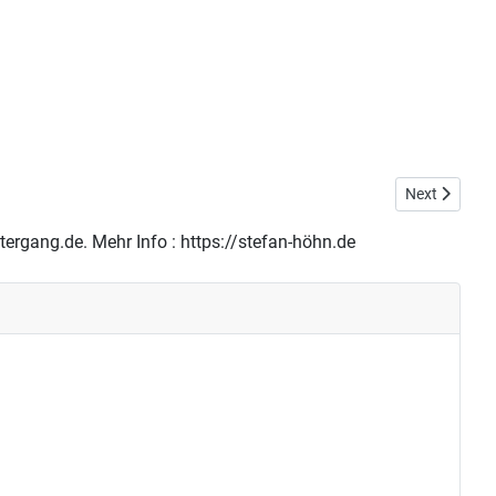
Next article
Next
ntergang.de. Mehr Info : https://stefan-höhn.de