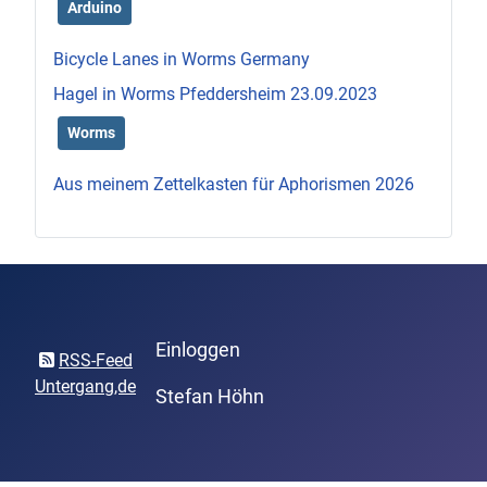
Arduino
Bicycle Lanes in Worms Germany
Hagel in Worms Pfeddersheim 23.09.2023
Worms
Aus meinem Zettelkasten für Aphorismen 2026
Einloggen
RSS-Feed
Untergang,de
Stefan Höhn