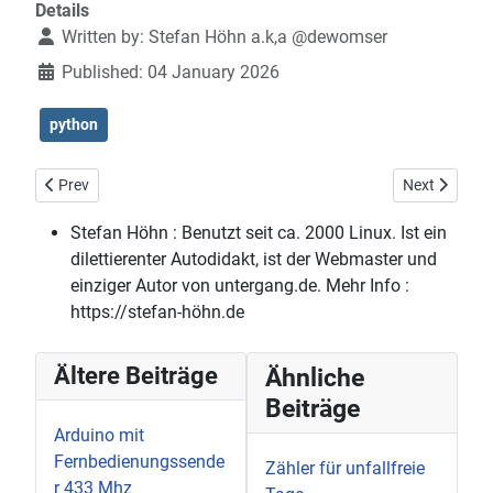
Details
Written by:
Stefan Höhn a.k,a @dewomser
Published: 04 January 2026
python
Previous article: Zähler für unfallfreie Tage
Next article:
Prev
Next
Stefan Höhn :
Benutzt seit ca. 2000 Linux. Ist ein
dilettierenter Autodidakt, ist der Webmaster und
einziger Autor von untergang.de. Mehr Info :
https://stefan-höhn.de
Ältere Beiträge
Ähnliche
Beiträge
Arduino mit
Fernbedienungssende
Zähler für unfallfreie
r 433 Mhz