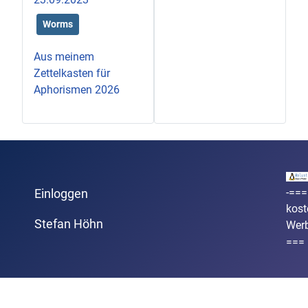
Worms
Aus meinem
Zettelkasten für
Aphorismen 2026
-===
Einloggen
kost
Stefan Höhn
Wer
===