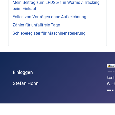
Mein Beitrag zum LPD25/1 in Worms / Tracking
beim Einkauf
Folien von Vorträgen ohne Aufzeichnung
Zähler für unfallfreie Tage
Schieberegister für Maschinensteuerung
-===
Einloggen
kost
Stefan Höhn
Wer
===